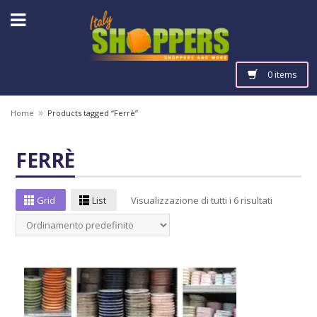
0 items
»
Home
Products tagged “Ferrè”
FERRÈ
Grid
List
Visualizzazione di tutti i 6 risultati