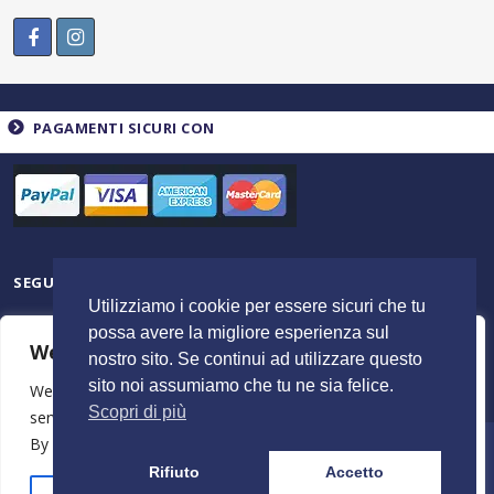
PAGAMENTI SICURI CON
SEGUICI SU
Utilizziamo i cookie per essere sicuri che tu
possa avere la migliore esperienza sul
We value your privacy
nostro sito. Se continui ad utilizzare questo
sito noi assumiamo che tu ne sia felice.
We use cookies to enhance your browsing experience,
Scopri di più
serve personalised ads or content, and analyse our traffic.
By clicking "Accept All", you consent to our use of cookies.
© 2023 ItalyShoppers - P.I 02720720602 | Credit by
MimosaBlu
Rifiuto
Accetto
Stampa e Costi
Spedizione e Resi
Termini e Condizioni
Azienda