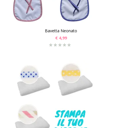
Bavetta Neonato
€
4,99