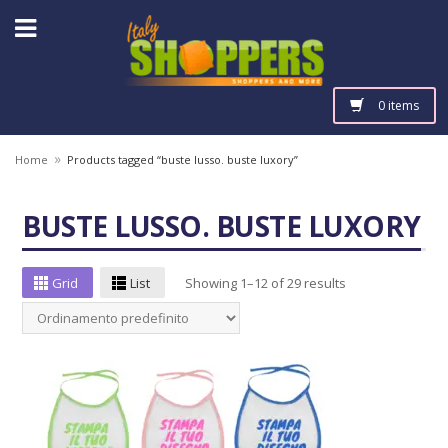
0 items
»
Home
Products tagged “buste lusso. buste luxory”
BUSTE LUSSO. BUSTE LUXORY
Grid
List
Showing 1–12 of 29 results