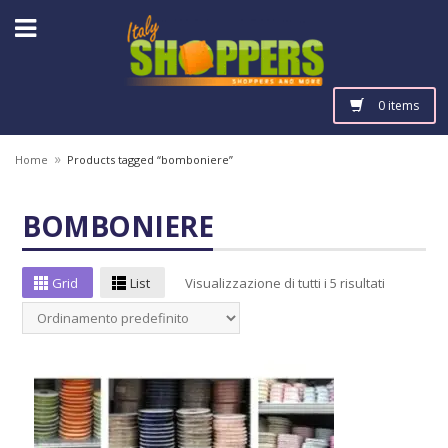
0 items
»
Home
Products tagged “bomboniere”
BOMBONIERE
Grid
List
Visualizzazione di tutti i 5 risultati