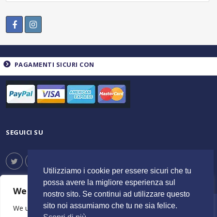
PAGAMENTI SICURI CON
SEGUICI SU
Utilizziamo i cookie per essere sicuri che tu
possa avere la migliore esperienza sul
We value your privacy
nostro sito. Se continui ad utilizzare questo
sito noi assumiamo che tu ne sia felice.
© 2023 ItalyShoppers - P.I 02720720602 | Credit by
We use cookies to enhance your browsing experience,
MimosaBlu