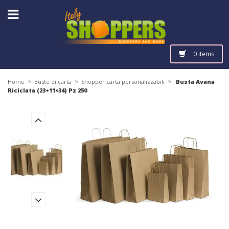
0 items
»
»
»
Home
Buste di carta
Shopper carta personalizzabili
Busta Avana
Riciclata (23+11×34) Pz 250