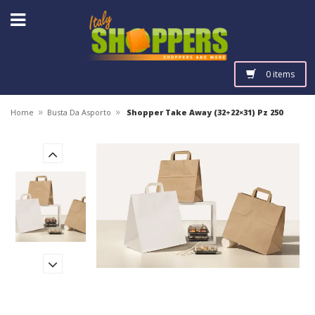
0 items
»
»
Home
Busta Da Asporto
Shopper Take Away (32+22×31) Pz 250