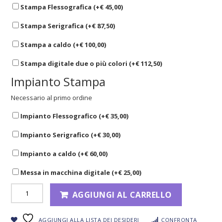
Stampa Flessografica (+
€
45,00
)
Stampa Serigrafica (+
€
87,50
)
Stampa a caldo (+
€
100,00
)
Stampa digitale due o più colori (+
€
112,50
)
Impianto Stampa
Necessario al primo ordine
Impianto Flessografico (+
€
35,00
)
Impianto Serigrafico (+
€
30,00
)
Impianto a caldo (+
€
60,00
)
Messa in macchina digitale (+
€
25,00
)
AGGIUNGI AL CARRELLO
AGGIUNGI ALLA LISTA DEI DESIDERI
CONFRONTA