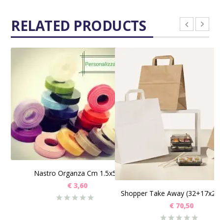
RELATED PRODUCTS
SCEGLI
Nastro Organza Cm 1.5x50
€
3,60
SCEGLI
€
70,50