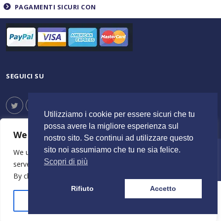
PAGAMENTI SICURI CON
SEGUICI SU
Utilizziamo i cookie per essere sicuri che tu
possa avere la migliore esperienza sul
We value your privacy
nostro sito. Se continui ad utilizzare questo
sito noi assumiamo che tu ne sia felice.
We use cookies to enhance your browsing experience,
© 2023 ItalyShoppers - P.I 02720720602 | Credit by
MimosaBlu
Scopri di più
serve personalised ads or content, and analyse our traffic.
Stampa e Costi
Spedizione e Resi
Termini e Condizioni
Azienda
By clicking "Accept All", you consent to our use of cookies.
Need help? Our team is just a message away
Rifiuto
Accetto
Customise
Reject All
Accept All