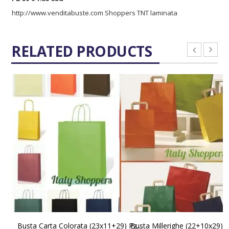
http://www.venditabuste.com
Shoppers TNT laminata
RELATED PRODUCTS
SCEGLI
SCEGLI
Busta Millerighe (22+10x29) 
Busta Carta Colorata (23x11+29) Pz 250