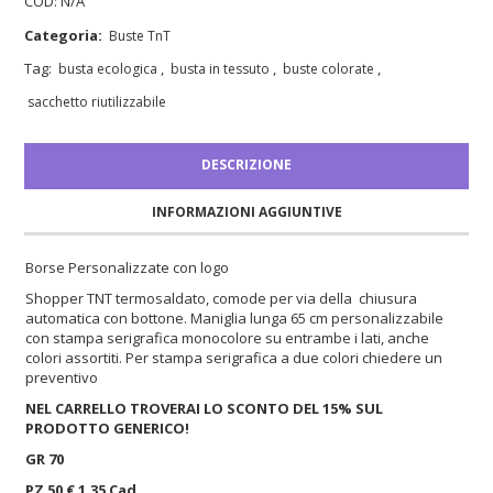
COD:
N/A
Categoria:
Buste TnT
Tag:
,
,
,
busta ecologica
busta in tessuto
buste colorate
sacchetto riutilizzabile
DESCRIZIONE
INFORMAZIONI AGGIUNTIVE
Borse Personalizzate con logo
Shopper TNT termosaldato, comode per via della chiusura
automatica con bottone. Maniglia lunga 65 cm personalizzabile
con stampa serigrafica monocolore su entrambe i lati, anche
colori assortiti. Per stampa serigrafica a due colori chiedere un
preventivo
NEL CARRELLO TROVERAI LO SCONTO DEL 15% SUL
PRODOTTO GENERICO!
GR 70
PZ 50 € 1.35 Cad