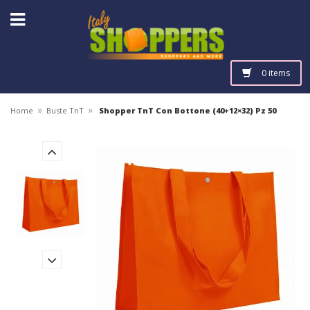
0 items
»
»
Home
Buste TnT
Shopper TnT Con Bottone (40+12×32) Pz 50