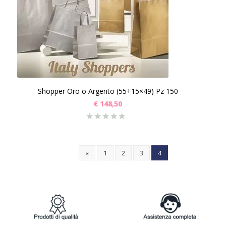
Shopper Oro o Argento (55+15×49) Pz 150
€
148,50
«
1
2
3
4