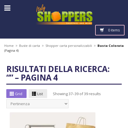
0 items
»
»
»
Home
Buste di carta
Shopper carta personalizzabili
Busta Colorata
(Pagina 4)
RISULTATI DELLA RICERCA:
“” – PAGINA 4
Grid
List
Showing 37–39 of 39 results