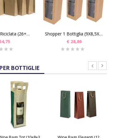
Busta Avana Riciclata (26+13x36) Pz 250
Shopper 1 Bottiglia (9X8,5X37) Pz 24
54,75
€
28,80
PER BOTTIGLIE
Wine Bags Tnt (10+8+36) Pz 50
Wine Bags Eleganti (12+9X39+5) Pz 60