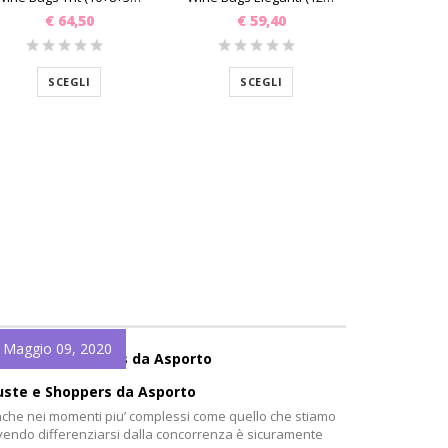
€
64,50
€
59,40
€
9
SCEGLI
SCEGLI
SC
Maggio 09, 2020
uste e Shoppers da Asporto
che nei momenti piu’ complessi come quello che stiamo
vendo differenziarsi dalla concorrenza è sicuramente