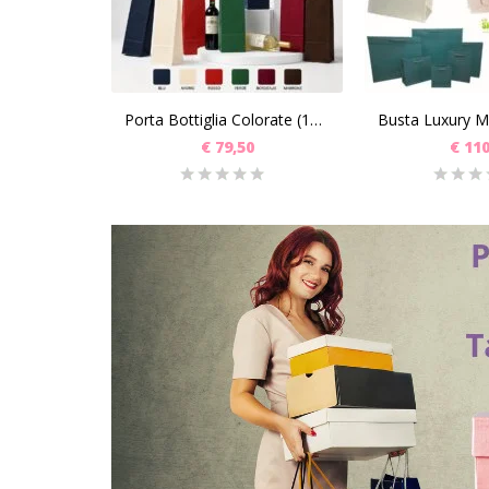
Porta Bottiglia Colorate (14+8x39.5) Pz 250
€
79,50
€
110