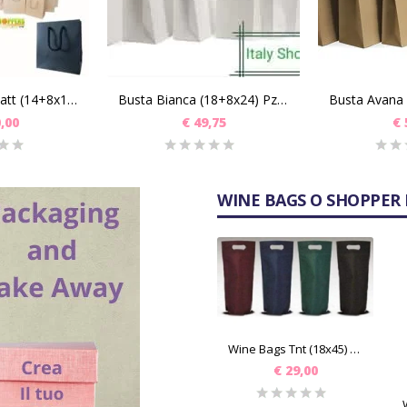
Busta Luxury Matt (14+8x15+3) PZ 200
Busta Bianca (18+8x24) Pz 250
,00
€
49,75
€
WINE BAGS O SHOPPER 
Wine Bags Tnt (18x45) Pz 100
€
29,00