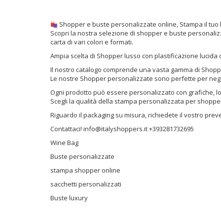
Per Negozi sono uno degli elementi a cui non è possibile
rinunciare, è una pubblicità a basso costo. Esprimono
attraverso i colori la personalità e l’eleganza della nostra
Shopper e buste personalizzate online, Stampa il tuo 
attività: un piccolo regalo in una […]
Scopri la nostra selezione di shopper e buste personalizzat
carta di vari colori e formati.
Ampia scelta di Shopper lusso con plastificazione lucida 
Il nostro catalogo comprende una vasta gamma di Shopper ta
Le nostre Shopper personalizzate sono perfette per negoz
Ogni prodotto può essere personalizzato con grafiche, logh
Scegli la qualità della stampa personalizzata per shopper
Riguardo il packaging su misura, richiedete il vostro prev
Contattaci! info@italyshoppers.it +393281732695
Wine Bag
Buste personalizzate
stampa shopper online
sacchetti personalizzati
Buste luxury