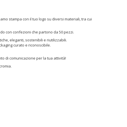
a delle grandi sfide che tutti i negozianti devono
frontare. Oltre a fare un lavoro di selezione sui prodotti e
rvizi che si offrono, è fondamentale l’immagine. A
ggior ragione oggi questo discorso e importantissimo
amo stampa con il tuo logo su diversi materiali, tra cui
r la Buste e Shoppers […]
aldo con confezioni che partono da 50 pezzi.
, eleganti, sostenibili e riutilizzabili.
kaging curato e riconoscibile.
o di comunicazione per la tua attività!
cromia.