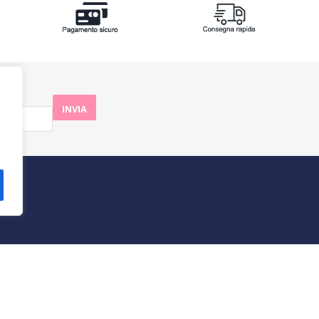
aBlu
Azienda
Te