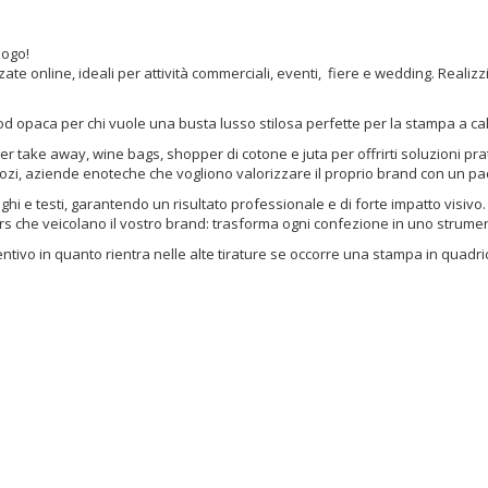
trasformare ogni acquisto in comunicazione del brand. Italy
un
Shoppers⁠ realizza shopper personalizzate con logo,
af
disponibili in diverse soluzioni economiche e lusso per
se
logo!
attività commerciali.
Perché usare shoppers
ma
e online, ideali per attività commerciali, eventi, fiere e wedding. Realizzi
personalizzate Una shopper non […]
pe
od opaca per chi vuole una busta lusso stilosa perfette per la stampa a c
ke away, wine bags, shopper di cotone e juta per offrirti soluzioni pratiche
i, aziende enoteche che vogliono valorizzare il proprio brand con un pac
i e testi, garantendo un risultato professionale e di forte impatto visivo.
s che veicolano il vostro brand: trasforma ogni confezione in uno strument
entivo in quanto rientra nelle alte tirature se occorre una stampa in quadri