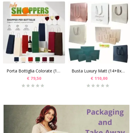
Porta Bottiglia Colorate (14+8x39.5) Pz 250
Busta Luxury Matt (14+8x15+3) PZ 200
€
79,50
€
110,00