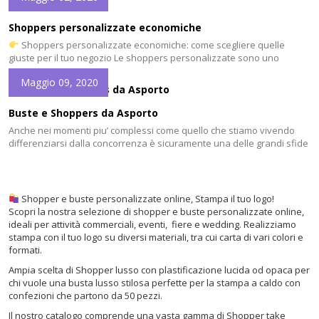
cui non è possibile rinunciare, è una pubblicità a basso costo.
Esprimono attraverso i colori la personalità e l’eleganza della nostra
Shoppers personalizzate economiche
attività: un piccolo regalo in una […]
Shoppers personalizzate economiche: come scegliere quelle
giuste per il tuo negozio Le shoppers personalizzate sono uno
strumento fondamentale per un negozio e trasformare ogni acquisto
Maggio 09, 2020
in comunicazione del brand. Italy Shoppers⁠ realizza shopper
personalizzate con logo, disponibili in diverse soluzioni economiche e
lusso per attività commerciali.
Perché usare shoppers
Buste e Shoppers da Asporto
personalizzate Una shopper non […]
Anche nei momenti piu’ complessi come quello che stiamo vivendo
differenziarsi dalla concorrenza è sicuramente una delle grandi sfide
che tutti i negozianti devono affrontare. Oltre a fare un lavoro di
selezione sui prodotti e servizi che si offrono, è fondamentale
l’immagine. A maggior ragione oggi questo discorso e importantissimo
per la Buste e Shoppers […]
Shopper e buste personalizzate online, Stampa il tuo logo!
Scopri la nostra selezione di shopper e buste personalizzate online,
ideali per attività commerciali, eventi, fiere e wedding. Realizziamo
stampa con il tuo logo su diversi materiali, tra cui carta di vari colori e
formati.
Ampia scelta di Shopper lusso con plastificazione lucida od opaca per
chi vuole una busta lusso stilosa perfette per la stampa a caldo con
confezioni che partono da 50 pezzi.
Il nostro catalogo comprende una vasta gamma di Shopper take