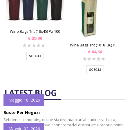
Wine Bags Tnt (18x45) Pz 100
€
29,00
Wine Bags Tnt (10+8+36) Pz 50
€
64,50
SCEGLI
SCEGLI
LATEST BLOG
Maggio 18, 2026
Buste Per Negozi
Sebbene lo shopping online sia diventato un’abitudine radicata,
nessun commerciante può esonerarsi dal distribuire il proprio nome
Maggio 02, 2026
e logo il più possibile. Le Buste Per Negozi sono uno degli elementi a