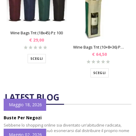
Wine Bags Tnt (18x45) Pz 100
€
29,00
Wine Bags Tnt (10+8+36) Pz 50
€
64,50
SCEGLI
SCEGLI
LATEST BLOG
Maggio 18, 2026
Buste Per Negozi
Sebbene lo shopping online sia diventato un’abitudine radicata,
nessun commerciante può esonerarsi dal distribuire il proprio nome
Maggio 02, 2026
e logo il più possibile. Le Buste Per Negozi sono uno degli elementi a