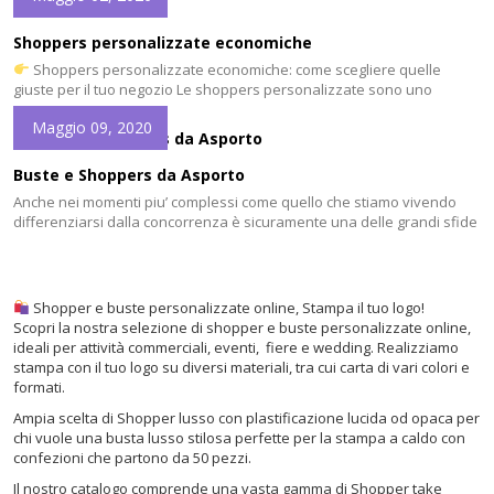
cui non è possibile rinunciare, è una pubblicità a basso costo.
Esprimono attraverso i colori la personalità e l’eleganza della nostra
Shoppers personalizzate economiche
attività: un piccolo regalo in una […]
Shoppers personalizzate economiche: come scegliere quelle
giuste per il tuo negozio Le shoppers personalizzate sono uno
strumento fondamentale per un negozio e trasformare ogni acquisto
Maggio 09, 2020
in comunicazione del brand. Italy Shoppers⁠ realizza shopper
personalizzate con logo, disponibili in diverse soluzioni economiche e
lusso per attività commerciali.
Perché usare shoppers
Buste e Shoppers da Asporto
personalizzate Una shopper non […]
Anche nei momenti piu’ complessi come quello che stiamo vivendo
differenziarsi dalla concorrenza è sicuramente una delle grandi sfide
che tutti i negozianti devono affrontare. Oltre a fare un lavoro di
selezione sui prodotti e servizi che si offrono, è fondamentale
l’immagine. A maggior ragione oggi questo discorso e importantissimo
per la Buste e Shoppers […]
Shopper e buste personalizzate online, Stampa il tuo logo!
Scopri la nostra selezione di shopper e buste personalizzate online,
ideali per attività commerciali, eventi, fiere e wedding. Realizziamo
stampa con il tuo logo su diversi materiali, tra cui carta di vari colori e
formati.
Ampia scelta di Shopper lusso con plastificazione lucida od opaca per
chi vuole una busta lusso stilosa perfette per la stampa a caldo con
confezioni che partono da 50 pezzi.
Il nostro catalogo comprende una vasta gamma di Shopper take