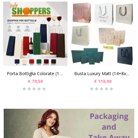
Porta Bottiglia Colorate (14+8x39.5) Pz 250
Busta Luxury Matt (14+8x15+3) PZ 200
€
79,50
€
110,00